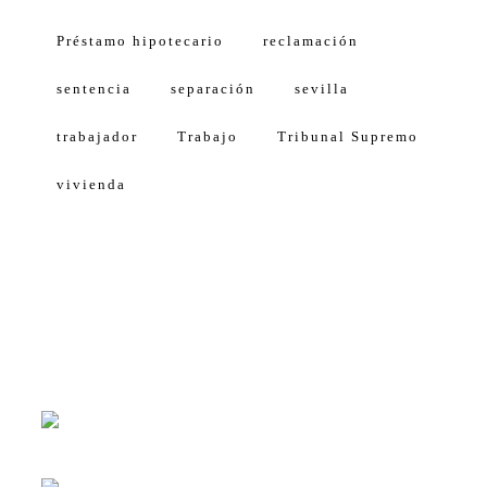
Préstamo hipotecario
reclamación
sentencia
separación
sevilla
trabajador
Trabajo
Tribunal Supremo
vivienda
Calle Américo Vespucio, 5, 4 1º Planta
Isla de la Cartuja, Oficina 11
41092 Sevilla (Spain)
Lunes-viernes 8:30-14:00
Lunes-jueves 16:00-18:00