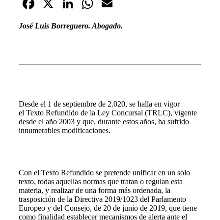
Fa
X
Li
W
E
ce
nk
ha
m
José Luis Borreguero. Abogado.
bo
ed
ts
ail
ok
In
A
pp
Desde el 1 de septiembre de 2.020, se halla en vigor
el
Texto Refundido de la Ley Concursal (TRLC)
, vigente
desde el año 2003 y que, durante estos años, ha sufrido
innumerables modificaciones.
Con el Texto Refundido se pretende unificar en un solo
texto, todas aquellas normas que tratan o regulan esta
materia, y realizar de una forma más ordenada, la
trasposición de la Directiva 2019/1023 del Parlamento
Europeo y del Consejo, de 20 de junio de 2019, que tiene
como finalidad establecer mecanismos de alerta ante el