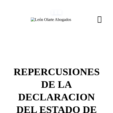
Skip
(+34) 954 082 800
info@leonolarte.com
to
content
REPERCUSIONES
DE LA
DECLARACION
DEL ESTADO DE