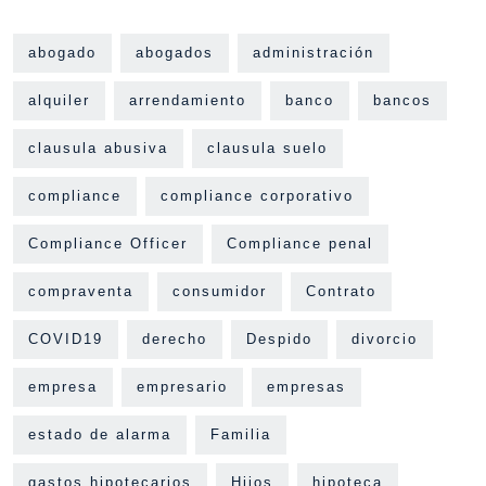
abogado
abogados
administración
alquiler
arrendamiento
banco
bancos
clausula abusiva
clausula suelo
compliance
compliance corporativo
Compliance Officer
Compliance penal
compraventa
consumidor
Contrato
COVID19
derecho
Despido
divorcio
empresa
empresario
empresas
estado de alarma
Familia
gastos hipotecarios
Hijos
hipoteca