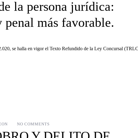
e la persona jurídica:
y penal más favorable.
.020, se halla en vigor el Texto Refundido de la Ley Concursal (TRLC
EON
NO COMMENTS
BRO Y DELITO DE