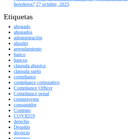
herederos?
27 octubre, 2025
Etiquetas
abogado
abogados
administración
alquiler
arrendamiento
banco
bancos
clausula abusiva
clausula suelo
compliance
compliance corporativo
Compliance Officer
Compliance penal
compraventa
consumidor
Contrato
COVID19
derecho
Despido
divorcio
empresa