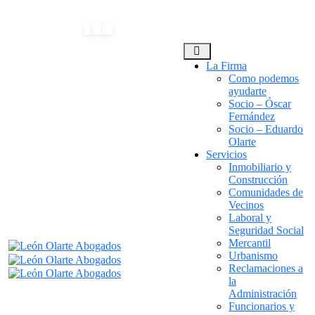
Skip
(+34) 954 082 800
info@leonolarte.com
to
content
La Firma
Como podemos
ayudarte
Socio – Óscar
Fernández
Socio – Eduardo
Olarte
Servicios
Inmobiliario y
Construcción
Comunidades de
Vecinos
Laboral y
Seguridad Social
Mercantil
Urbanismo
Reclamaciones a
la
Administración
Funcionarios y