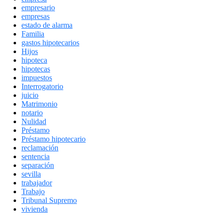
empresario
empresas
estado de alarma
Familia
gastos hipotecarios
Hijos
hipoteca
hipotecas
impuestos
Interrogatorio
juicio
Matrimonio
notario
Nulidad
Préstamo
Préstamo hipotecario
reclamación
sentencia
separación
sevilla
trabajador
Trabajo
Tribunal Supremo
vivienda