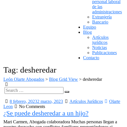
personal laboral
de las
administraciones
Extranjería
Bancario
Equipo
Blog
Artículos
jurídicos
Noticias
Publicaciones
Contacto
Tag: desheredar
León Olarte Abogados
>
Blog Grid View
>
desheredar
Search
Search
for:
8 febrero, 2023
2 marzo, 2023
Artículos Jurídicos
Olarte
Leon
No Comments
¿Se puede desheredar a un hijo?
Mari Carmen, Abogada colaboradora Muchas personas llegan a
nuestro despacho con conflictos familiares preguntándonos si