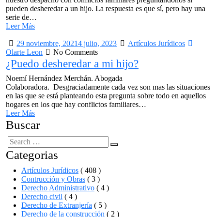
pueden desheredar a un hijo. La respuesta es que sí, pero hay una
serie de…
Leer Más
29 noviembre, 2021
4 julio, 2023
Artículos Jurídicos
Olarte Leon
No Comments
¿Puedo desheredar a mi hijo?
Noemí Hernández Merchán. Abogada
Colaboradora. Desgraciadamente cada vez son mas las situaciones
en las que se está planteando esta pregunta sobre todo en aquellos
hogares en los que hay conflictos familiares…
Leer Más
Buscar
Search
Search
Categorias
for:
Artículos Jurídicos
( 408 )
Contrucción y Obras
( 3 )
Derecho Administrativo
( 4 )
Derecho civil
( 4 )
Derecho de Extranjería
( 5 )
Derecho de la construcción
( 2 )