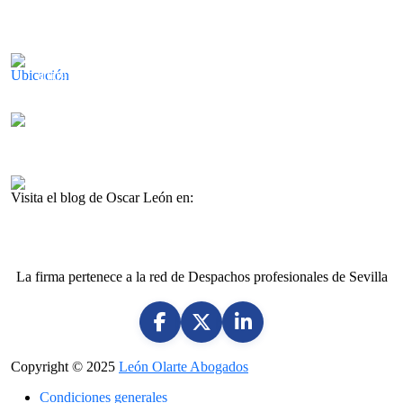
Calle Américo Vespucio, 5, 4 1º Planta
Isla de la Cartuja, Oficina 11
41092 Sevilla (Spain)
Lunes-viernes 8:30-14:00
Lunes-jueves 16:00-18:00
Visita el blog de Oscar León en:
www.oscarleon.es
La firma pertenece a la red de Despachos profesionales de Sevilla
Copyright © 2025
León Olarte Abogados
Condiciones generales