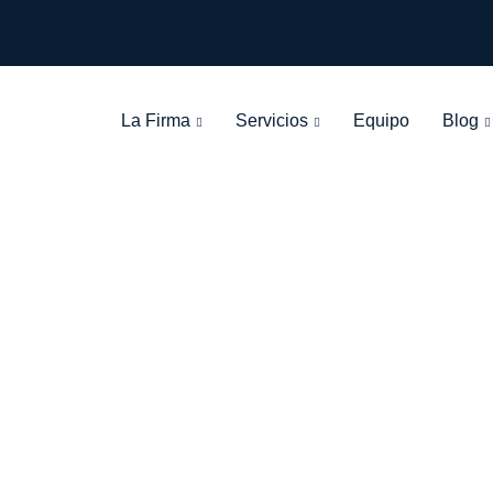
La Firma
Servicios
Equipo
Blog
Tag: gananciales
León Olarte Abogados
>
Blog Grid View
>
gananciales