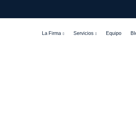
La Firma
Servicios
Equipo
Bl
Tag: producción
León Olarte Abogados
>
Blog Grid View
>
producción