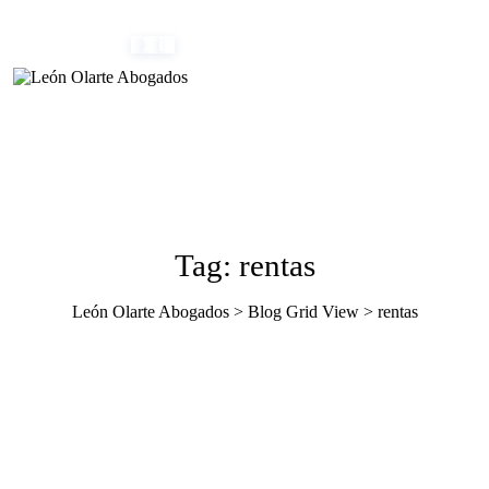
Skip
(+34) 954 082 800
info@leonolarte.com
to
content
Tag: rentas
León Olarte Abogados
>
Blog Grid View
>
rentas