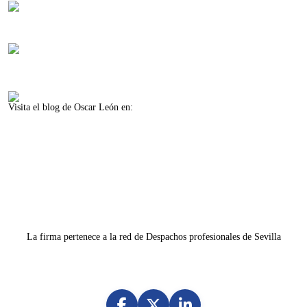
Isla de la Cartuja, Oficina 11
41092 Sevilla (Spain)
Lunes-viernes 8:30-14:00
Lunes-jueves 16:00-18:00
Visita el blog de Oscar León en:
www.oscarleon.es
La firma pertenece a la red de Despachos profesionales de Sevilla