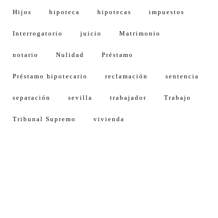
Hijos
hipoteca
hipotecas
impuestos
Interrogatorio
juicio
Matrimonio
notario
Nulidad
Préstamo
Préstamo hipotecario
reclamación
sentencia
separación
sevilla
trabajador
Trabajo
Tribunal Supremo
vivienda
Calle Américo Vespucio, 5, 4 1º Planta