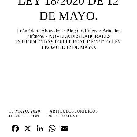
LEY 18/2020 DE 12
DE MAYO.
León Olarte Abogados
>
Blog Grid View
>
Artículos
Jurídicos
>
NOVEDADES LABORALES
INTRODUCIDAS POR EL REAL DECRETO LEY
18/2020 DE 12 DE MAYO.
18 MAYO, 2020
ARTÍCULOS JURÍDICOS
OLARTE LEON
NO COMMENTS
Fa
X
Li
W
E