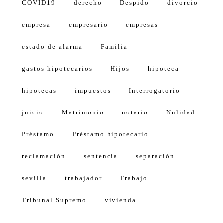
COVID19
derecho
Despido
divorcio
empresa
empresario
empresas
estado de alarma
Familia
gastos hipotecarios
Hijos
hipoteca
hipotecas
impuestos
Interrogatorio
juicio
Matrimonio
notario
Nulidad
Préstamo
Préstamo hipotecario
reclamación
sentencia
separación
sevilla
trabajador
Trabajo
Tribunal Supremo
vivienda