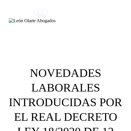
Skip
(+34) 954 082 800
info@leonolarte.com
to
content
NOVEDADES
LABORALES
INTRODUCIDAS POR
EL REAL DECRETO