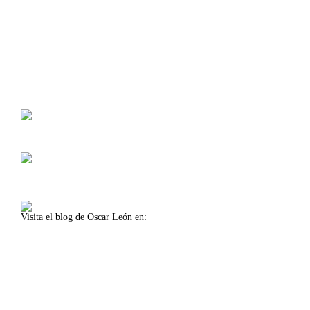
Calle Américo Vespucio, 5, 4 1º Planta
Isla de la Cartuja, Oficina 11
41092 Sevilla (Spain)
Lunes-viernes 8:30-14:00
Lunes-jueves 16:00-18:00
Visita el blog de Oscar León en:
www.oscarleon.es