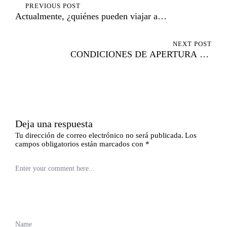
PREVIOUS POST
de
Actualmente, ¿quiénes pueden viajar a
entradas
España? ¿Cuáles son las condiciones a
las que deben someterse a su llegada?
NEXT POST
CONDICIONES DE APERTURA DE
COMERCIOS Y
ESTABLECIMIENTOS A PARTIR DEL
25 DE MAYO (FASE 2)
Deja una respuesta
Tu dirección de correo electrónico no será publicada.
Los
campos obligatorios están marcados con
*