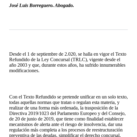
ce
nk
ha
m
José Luis Borreguero. Abogado.
bo
ed
ts
ail
ok
In
A
pp
Desde el 1 de septiembre de 2.020, se halla en vigor el
Texto
Refundido de la Ley Concursal (TRLC)
, vigente desde el
año 2003 y que, durante estos años, ha sufrido innumerables
modificaciones.
Con el Texto Refundido se pretende unificar en un solo texto,
todas aquellas normas que tratan o regulan esta materia, y
realizar de una forma más ordenada, la trasposición de la
Directiva 2019/1023 del Parlamento Europeo y del Consejo,
de 20 de junio de 2019, que tiene como finalidad establecer
mecanismos de alerta ante el riesgo de insolvencia, dar una
regulación más completa a los procesos de reestructuración
preventiva de las deudas, simplificar el derecho concursal,