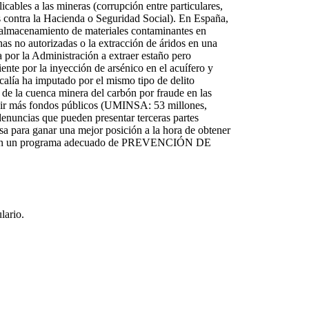
icables a las mineras (corrupción entre particulares,
s contra la Hacienda o Seguridad Social). En España,
l almacenamiento de materiales contaminantes en
nas no autorizadas o la extracción de áridos en una
por la Administración a extraer estaño pero
ente por la inyección de arsénico en el acuífero y
calía ha imputado por el mismo tipo de delito
 de la cuenca minera del carbón por fraude en las
ibir más fondos públicos (UMINSA: 53 millones,
cias que pueden presentar terceras partes
a para ganar una mejor posición a la hora de obtener
tar con un programa adecuado de PREVENCIÓN DE
lario
.