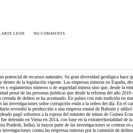
LARTE LEON
NO COMMENTS
 potencial de recursos naturales. Su gran diversidad geológica hace q
 y dentro de la legislación vigente. Las empresas mineras en España, de
yes y reglamentos mineros o de seguridad minera sino que, desde la ent
idad penal de las personas jurídicas que desde la reforma del año 2010
ista cerrada de delitos se ha acentuado. En países con más tradición en m
as investigaciones sobre corrupción están a la orden del día. En el c
rio revendió la producción a una empresa estatal de Bahrain y utilizó 
pleado pagó sobornos a la esposa del ministro de minas de Guinea Ecuat
or fue detenido en Viena en 2014, con base en la extraterritorialidad d
a Pradesh, India), la mayor parte de las investigaciones se centran en 
s investigaciones contra las empresas mineras por la comisión de delitos