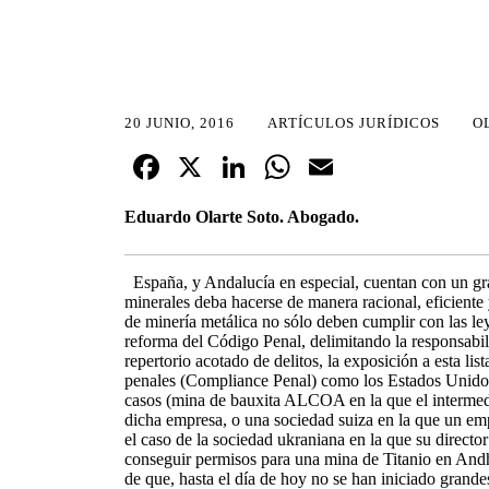
20 JUNIO, 2016
ARTÍCULOS JURÍDICOS
O
Fa
X
Li
W
E
ce
nk
ha
m
Eduardo Olarte Soto. Abogado.
bo
ed
ts
ail
ok
In
A
España, y Andalucía en especial, cuentan con un gran
pp
minerales deba hacerse de manera racional, eficiente
de minería metálica no sólo deben cumplir con las le
reforma del Código Penal, delimitando la responsabil
repertorio acotado de delitos, la exposición a esta l
penales (Compliance Penal) como los Estados Unidos l
casos (mina de bauxita ALCOA en la que el intermedia
dicha empresa, o una sociedad suiza en la que un em
el caso de la sociedad ukraniana en la que su direct
conseguir permisos para una mina de Titanio en Andhr
de que, hasta el día de hoy no se han iniciado grande