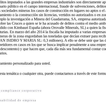
litos imputados a las grandes empresas industriales son directamente apl
ario público en el campo internacional, fraude de subvenciones, delito
s sociedades mineras los casos de construcción en lugares no aptos o e
amiento o la construcción sin licencias, vertidos no autorizados o en zo
mplo la investigación a Minera del Guadarrama, SA, empresa autorizada 
obre las Cruces a quien se le ha acusado de delitos contra el medio ambi
edido con Kimbauri España (ahora Orovalle Minerals, SL) a quien la fis
urias. En marzo del año 2014 la fiscalía ha imputado a varias empresas
neras de la zona engordaban las toneladas que decían extraer para rec
DRO Y MARIA SL: 0,3 millones). A ello se debe unir que las denun
etidores en casos en los que se busca implicar penalmente a una empres
o descontento) y que hacen que, cada día más sea fundamental con
rios.
oramiento personalizado para usted.
esta temática o cualquier otra, puede contactarnos a través de
este formu
compliance corporativo
sabilidad de empresa