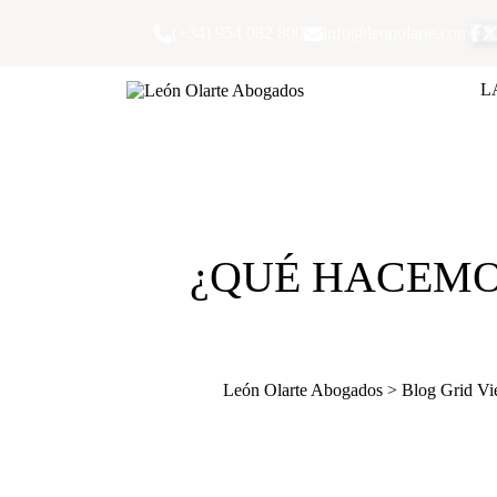
Skip
to
(+34) 954 082 800
info@leonolarte.com
content
L
¿QUÉ HACEMO
León Olarte Abogados
>
Blog Grid V