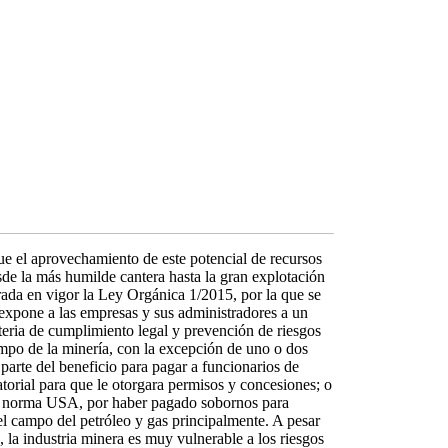
ue el aprovechamiento de este potencial de recursos
sde la más humilde cantera hasta la gran explotación
rada en vigor la Ley Orgánica 1/2015, por la que se
 expone a las empresas y sus administradores a un
ateria de cumplimiento legal y prevención de riesgos
ampo de la minería, con la excepción de uno o dos
parte del beneficio para pagar a funcionarios de
orial para que le otorgara permisos y concesiones; o
e la norma USA, por haber pagado sobornos para
el campo del petróleo y gas principalmente. A pesar
, la industria minera es muy vulnerable a los riesgos