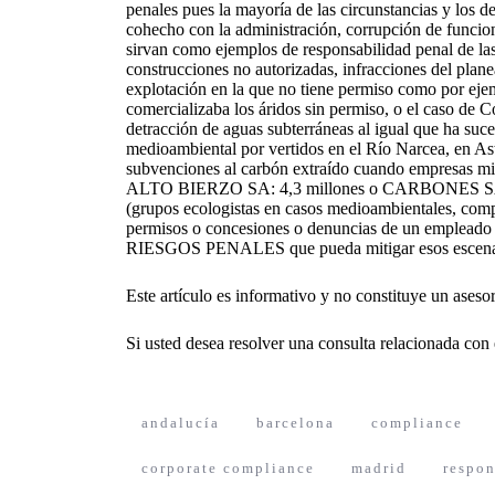
penales pues la mayoría de las circunstancias y los de
cohecho con la administración, corrupción de funcion
sirvan como ejemplos de responsabilidad penal de la
construcciones no autorizadas, infracciones del plane
explotación en la que no tiene permiso como por eje
comercializaba los áridos sin permiso, o el caso de C
detracción de aguas subterráneas al igual que ha suc
medioambiental por vertidos en el Río Narcea, en Ast
subvenciones al carbón extraído cuando empresas mi
ALTO BIERZO SA: 4,3 millones o CARBONES SAN ISI
(grupos ecologistas en casos medioambientales, comp
permisos o concesiones o denuncias de un emplead
RIESGOS PENALES que pueda mitigar esos escena
Este artículo es informativo y no constituye un ases
Si usted desea resolver una consulta relacionada con 
andalucía
barcelona
compliance
corporate compliance
madrid
respon