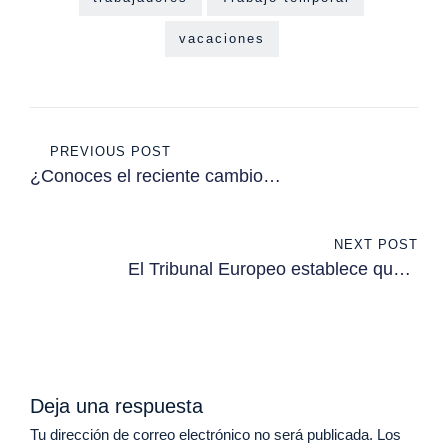
vacaciones
Navegación
PREVIOUS POST
de
¿Conoces el reciente cambio
jurisprudencial que afecta a las
entradas
parejas de hecho?
NEXT POST
El Tribunal Europeo establece que a
quienes se haya devuelto
parcialmente la cláusula suelo
podrán reclamar la totalidad
Deja una respuesta
Tu dirección de correo electrónico no será publicada.
Los