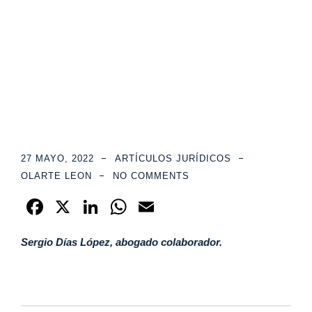
trato
27 MAYO, 2022
ARTÍCULOS JURÍDICOS
OLARTE LEON
NO COMMENTS
F
X
Li
W
E
a
n
h
m
Sergio Días López, abogado colaborador.
c
k
at
ail
e
e
s
b
dI
A