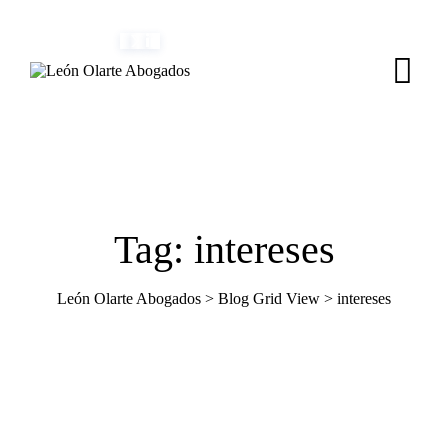
Skip
(+34) 954 082 800
info@leonolarte.com
to
content
Tag: intereses
León Olarte Abogados
>
Blog Grid View
>
intereses