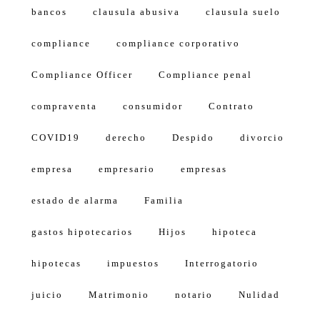
bancos
clausula abusiva
clausula suelo
compliance
compliance corporativo
Compliance Officer
Compliance penal
compraventa
consumidor
Contrato
COVID19
derecho
Despido
divorcio
empresa
empresario
empresas
estado de alarma
Familia
gastos hipotecarios
Hijos
hipoteca
hipotecas
impuestos
Interrogatorio
juicio
Matrimonio
notario
Nulidad