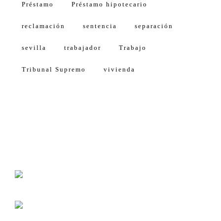
Préstamo
Préstamo hipotecario
reclamación
sentencia
separación
sevilla
trabajador
Trabajo
Tribunal Supremo
vivienda
Calle Américo Vespucio, 5, 4 1º Planta
Isla de la Cartuja, Oficina 11
41092 Sevilla (Spain)
Lunes-viernes 8:30-14:00
Lunes-jueves 16:00-18:00