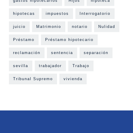
gastos hipotecarios
Hijos
hipoteca
hipotecas
impuestos
Interrogatorio
juicio
Matrimonio
notario
Nulidad
Préstamo
Préstamo hipotecario
reclamación
sentencia
separación
sevilla
trabajador
Trabajo
Tribunal Supremo
vivienda